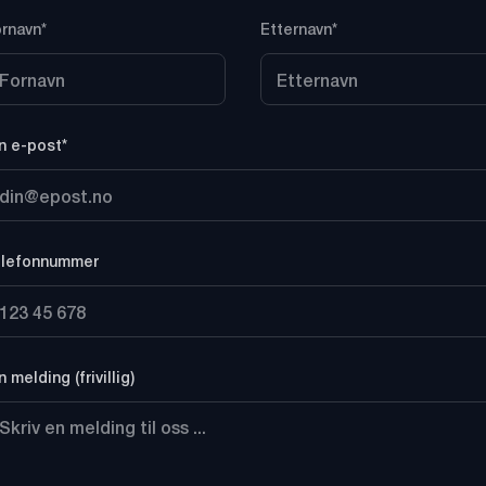
rnavn*
Etternavn*
n e-post*
elefonnummer
n melding (frivillig)