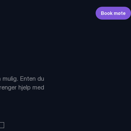
Book møte
m mulig. Enten du
trenger hjelp med