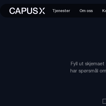
Hopp
Tjenester
Om oss
K
til
innhold
Fyll ut skjemaet
har spørsmål om 