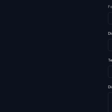
Fo
Di
T
Di